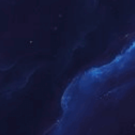
计数据（GW）增长 11.9%，如技术进步等因素带来的成本下降速度超
容量存在一定超预期空间。