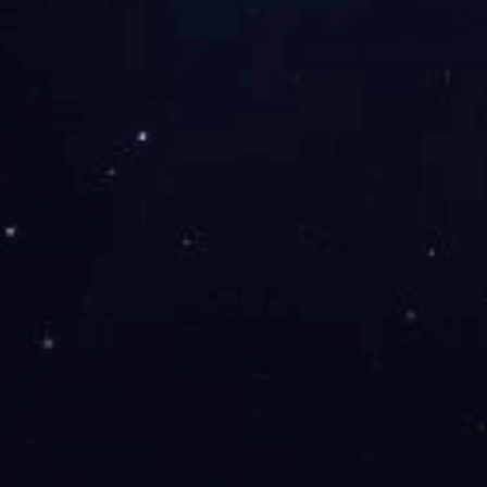
相关文章
海上风电去补贴还需厘清更多细节
发改委能源所韩文科：全球及中国海
观点丨降低成本是发展可再生能源主
海上风电开启万亿级装备产业链
微信公众号
CESI
关于
版权
广告
网站
联系