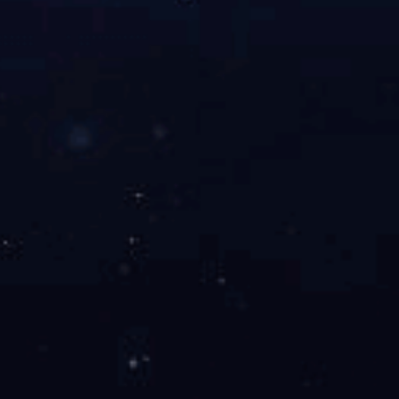
iTAG：
海上风电
风力发电
风电并网
上风电发展及展望
要驱动力
网站服务
华体会网页版
本站
会员服务
(中国)上线
声明
最新项目
©2007-2019 
投放
资金服务
鄂ICP备19009
帮助
园区招商
节能QQ群:398
我们
展会合作