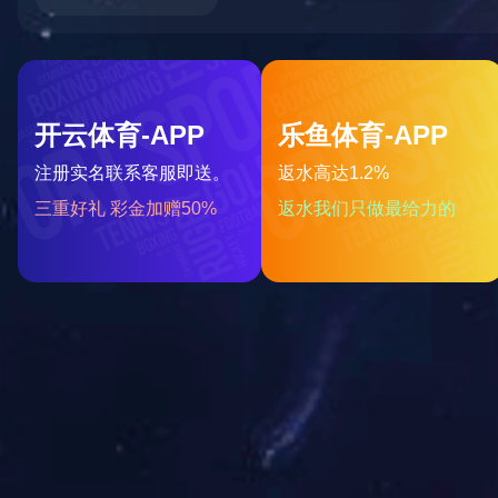
定补贴，
确保 2020 年新增项目补贴额度控制在50 亿
2）对于海上风电和光热发电，中央财政仅补贴
目；
3）对于陆上风电、光伏电站、工商业分布式
4）2021 年起，实行配额制下的“绿证”交易。
2020 年 1 月 23 日，财政部经济建设
加补助资金管理办法》，该《办法》将取代20
1）申明“以收定支”原则；
2）明确享受补助资金的可再生能源发电类项