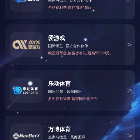
我国这一次的研发如果能够顺利开始量产的话，相信我
中国制造的一个新标志走向全世界。未来，我国电动汽车
升。除了电动汽车之外，未来重型卡车、军工以及大型储
量能源。
极致动力，全球共享。2018年8月，在国内动力电池
行业低谷期时，宁德时代携一系列新能源汽车动力电池、
备等拳头产品高调亮相第三届亚太电池展，作为宁德时代
其在行业的领袖地位以及亚太电池展国际化的平台优势，
展会现场我们可以看到，宁德时代以其开放式的展台设