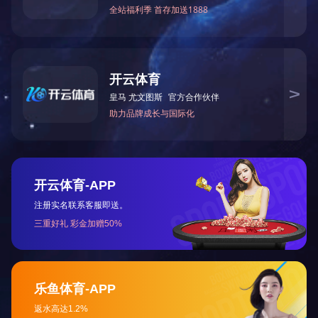
展品方面更是从最先进的电芯、电池包再到储能系统等全
触；宁德时代（CATL）产品以其循环寿命长、能量密度
品备受关注，吸引了不少来自美、德、法、俄、日、韩、
驻足参观。通过技术与销售人员的专业讲解，国内外参观者
产品留下了深刻的印象。
据悉，2019年8月16-18日第四届亚太电池展将如期
作为2019年度最大规模的电池行业专业展览会，汇集了
代表性企业，以及富锂锰基、高镍、高能量密度等等未来
设备、电池材料等，届时，我们将有机会再次近距离接触
界最前沿产品。
分享到：