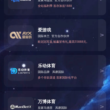
年11月底，“涪气”已拉动涪陵GDP增长1.5个百分点。
作为中国最大的页岩气田，截至2014年12月22日，涪陵页
前完成全年新建20亿方产能任务，相当于800万户居民一年
积产气超过11.36亿方，计划到2017年，涪陵页岩气田年产量
保证高产的同时，环境保护问题也不容忽视。针对一些人对
报告特别对中石化在防止页岩气污染水源方面的技术措施进
保护地下水环境安全，在开发页岩气之前中石化都要先进行
避开溶洞和暗河。在钻井设计上，则采用四层套管固井，完
水系以防止污水污染水源。而压裂用水取自乌江，不与民争
到100%。
“我们钻井中1500米以内直井段一律采用清水钻工艺，不
用率能达到100%。”焦方正称。
据测算，在百亿方涪陵页岩大气田建成后，环境保护方面，可
吨，相当于植树近1.1亿棵、800万辆经济型轿车停开一年，
化物近10万吨。