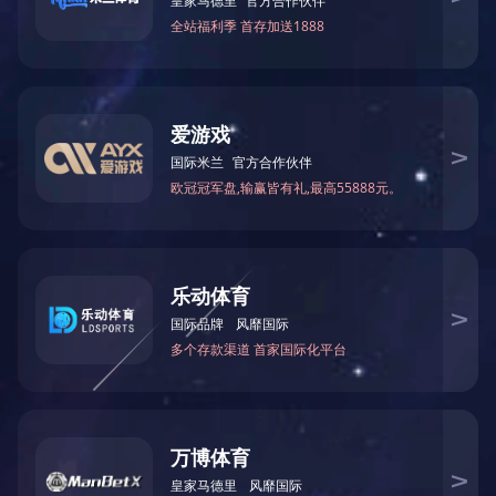
“2019年，我国建筑运行用电量为1.89万亿千瓦时，约占
70%左右来自燃煤、燃气发电，因支撑建筑运行所排放的二氧
面电气化，其他各类燃料的直接应用均转为电力，建筑用电量
若按照未来建筑规模750亿平方米计算，用电总量将在当前的
域最主要的排放来源，亦是减排难点。”
由于北方城镇普遍采用集中供热，热力供应也带来大量
城镇供暖面积现为150亿平方米，其中约40%的热量由燃煤
厂占比50%，其余来自不同的电动热泵。“各类锅炉带来的碳排
和热泵供热，也要分摊一部分电厂排放的二氧化碳。未来，
增加到200亿平方米，减少热力导致的碳排放也是重点。”
江亿提出，建筑领域要大幅减碳，首先需降低用能需求
础上，节能是实现低碳的首要条件。“必须提倡节约型生活方
日、韩等国都曾因需求增长，而出现建筑用电疯涨的现象，我
新增建筑用电应全部来自风电光电
除了“节流”，更重要的是“开源”。江亿表示，能源转型