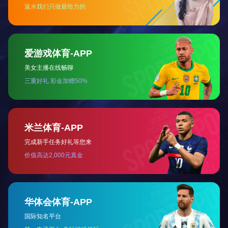
城镇建筑安装量约4亿千瓦，每年发电5000亿千瓦时，约占建
上风电、城市周边风光基地等资源，城镇建筑用电也有保障。
有效消纳这些根据天气状况而变化的零碳电力？”
由消费者转为产消储“三位一体”
江亿进一步称，基于上述减排路径，建筑功能也要相应
者，转为支持大规模风光接入的贡献者，集用能、产能、蓄能
纳风电、光电，解决风光的间歇性、波动性问题。
如何实现？江亿提出一种“光储直柔”新型配电系统的概
面，发展光伏发电；连接邻近停车场的智能充电桩，并在建
成较大蓄电能力；建筑内部采用直流配电，通过直流电压变
变过去刚性用电方式为柔性，使建筑用电与风电光电联动。“
存多余电力。在发电少、不发电的情况下，则靠蓄电装置、
维持建筑运行。由此，构成一个容量巨大的分布式虚拟蓄能
化。”
“未来，我国至少拥有3亿辆以上电动汽车。统计显示，