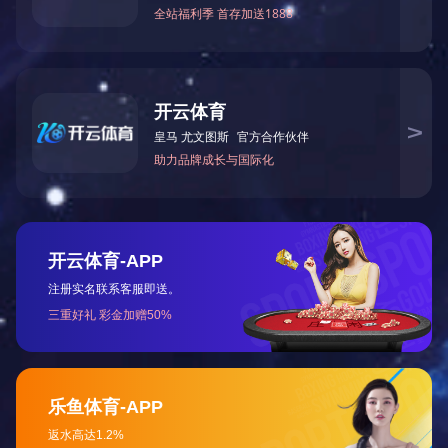
能源系统，转为以可再生能源为基础的零碳能源系统，进而
变。
“建筑部门要放弃一些过去曾积极推广、依赖于化石能源
以燃气为主的热电冷三联供等。”江亿认为，以水电、风电、
电源，以少量燃煤燃气电力作为补充，同时依靠碳捕集和贮
化碳，建筑行业即有可能实现碳中和。
面对日益增长的用电需求，这些零碳电力够不够用？从
种制约，核电、水电及生物质燃料发电均有发展上限，因此
电、光电来提供。“风电、光电属于低密度能源，需要大量安
漠等地并不难找，但从边远地区集中长途输电到东部负荷密
因此不必一味舍近求远，利用城乡建筑屋顶空间，以及其他
面，发展分布式光伏是很好的选择。”
江亿给记者算了一笔账：目前，我国城乡建筑可利用的屋
有部分可利用的零星空地。农村建筑层数低、各类屋顶多，风
瓦，年发电2.5万亿千瓦时是目前生活用电的2.5倍，可满足