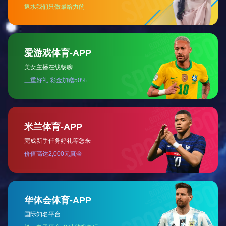
四、全球光伏看中国，龙头集中度持续提升
至2019年底，中国光伏产业链各环节产能在全球占比均绝对
左右。毫无疑问，光伏最核心的技术在中国，最优秀的公司
根据公开信息统计，从2020年至今的光伏产业链，国内共有
涉及投资总额近3000亿元，各环节产能规模约664GW。