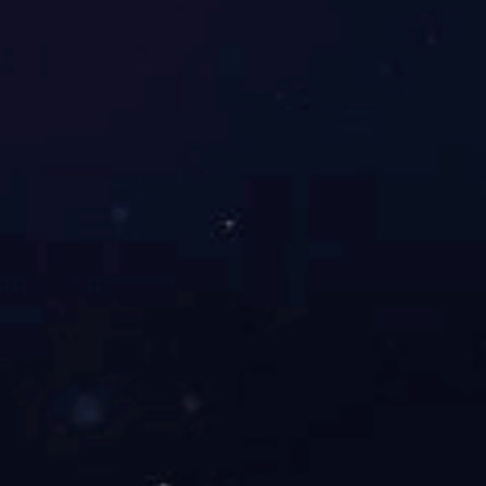
分享到：
相关文章
新能源装机占比超六成 光伏成青海第一大电源
从智能座椅到卫星供能，光伏如何改写我们的未来？
光伏领域重点突破！国家电投明确2021年工作思路和总体
重磅！光伏2.04亿千瓦！《新时代的中国能源发展》白皮
光伏“十四五”前景一片大好 光热“十四五”将如何定位
今年年底光伏将超风电成为国内第三大电源
全国首个！英利牵头建设的光伏技术标准国家创新基地通
风电度电成本1毛路径明晰 和煤电正面比拼拉开序幕