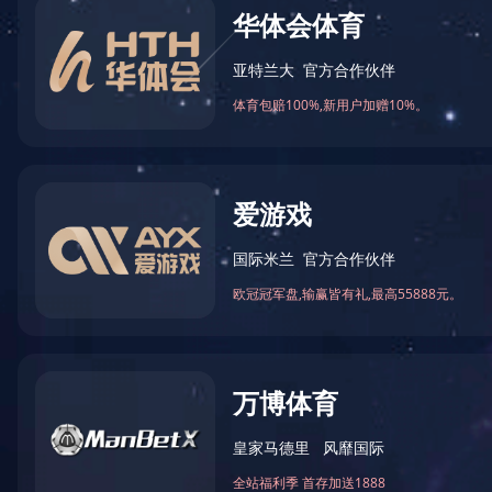
油，以缓解国内燃油短缺现象。多年来，蒙古
油供应商日前通知蒙方，因内部需要进行维修
本月16日，供应商仅向蒙古国提供7400吨AI
澳大利亚储能商业模式案例分析
在可再生能源普及率上升和电力市场波动性加
在不确定性，但公用事业公司对电站级储能项
开政府补贴示范项目的支持。 本文来源：微信公众
都得到了州和联邦政府的补贴支持，此类补贴
爱达荷州模拟器设施支持小型模
【据世界核新闻网站2021年9月1日报道】美国
（CAES）合作，在爱达荷州爱达荷福尔斯
尔小型模块堆（SMR）技术的创新性和独有