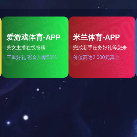
该实验室在纽斯凯……
国磷酸铁锂电池
09-02
斯拉将在美国市场推广磷酸铁锂电池路线，宁德时代、比亚迪或将成为潜
订标准续航增强版Model 3的用户收到一封邮件，邮件称如果想要提
。同时美国的车型库存中也出现了磷酸铁锂电池车型，续航从263英
。 有车主在……
08-24
气已侵袭了巴西、美国、土耳其等多个国家，因水电产能下降引发的
ID：guojinengyuancankao） 极端干旱天气影响范围扩大 近
笔3亿美元的贷款，用于控制Parana河极端干旱造成的不利影响。据
同时也是……