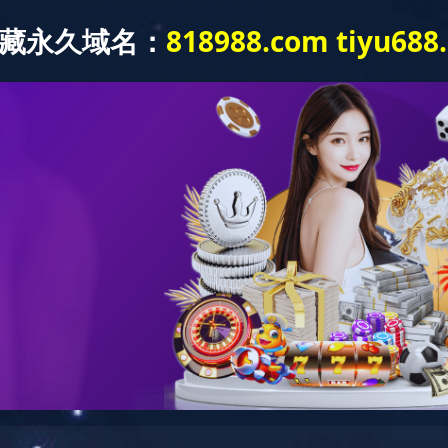
会员
会员
服务
信
登录
注册
中心
中
体会网页版登录入口-华体会(中
政策
产业
节能
能源
宏观
-华体会(中国)
法规
市场
技术
信息
环境
登录入口-华体会(中国)-华体会(中国)
>>
国际资讯
123
以缓解国内燃油短缺现象
09-23
长云登在新闻发布会上表示，蒙古国计划从中国紧急进口AI-92号汽