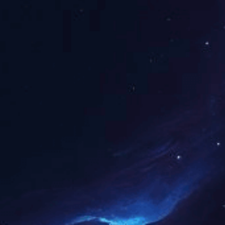
霍尼韦尔加码中国低碳市场，发力
中国巨大的绿色减碳市场吸引跨国低碳技术供应
立霍尼韦尔（中国）有限公司可持续发展研究
向包括新能源、再生资源与材料循环利用、提
温室气体减排技术和绿氢应用等六大技术领域
特斯拉称其动力电池续航20万英
动力电池电能容量会随着电动汽车行驶里程的
问题之一，也是他们选择电动汽车品牌时考虑
越长，整车运行的时间也会越长，这无疑将推
关于动力电池使用时电能衰减表现的数据报告
澳洲最大储能项目起火 锂电池