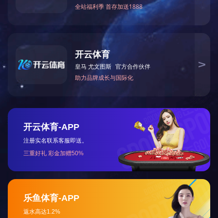
分享到：
相关文章
绿色发展引领全球气候治理
国常会部署节能降碳 因地制宜促进绿色转型
绿色低碳转型取得历史性成就
北京市民用建筑节能降碳工作方案：因地制宜推广热泵技
吉林省住房和城乡建设厅​关于开展2022年度建筑节
今年黑龙江省新建绿色建筑920万平方米 节能强制性标准
Intertek与GE通用电气再次合作，为其FLEXRESERVOIR技术
美交通部宣布在全美50个州建设电动汽车充电站