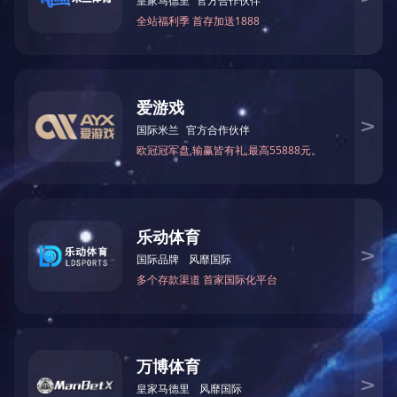
“现在全国碳市场多层级的制度体系已经基本建成。”李
全国碳排放权交易市场首次扩大行业覆盖范围，现在覆盖发
业，纳入3500余家重点排放单位，实现了对全国60%以上
排交易市场已发布12项方法学，涵盖可再生能源、生态系统
等领域。
“数据质量是碳市场的生命线，”李高强调，我们建立了
机制，现在企业碳排放统计核算能力大幅增强，碳市场的数
健康平稳运行的基础。经过努力，碳市场为绿色低碳产业发
造了新的绿色市场机会。现在，全社会绿色低碳意识持续增
减碳有收益，这就是市场带来的作用。
李高表示，“十五五”期间，我们将加快推动全国碳市场
衔接，为双控制度的落实提供有力支撑，更好地发挥市场功
排市场重点领域全覆盖。要逐步丰富全国碳市场交易主体，
极开展多领域、多渠道的国际交流合作，推动建成更加有效
碳市场，为全球碳市场机制发展和全球气候治理贡献中国方