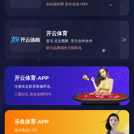
自船东公司、造船企业、设计院所及配套供应商的专业访客。
Pump（铁泵泵业）展位，就特定船舶应用的泵解决方案进行