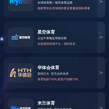
国际海事技术风向：2025中国国际海
IRON Pump铁泵泵业定制化泵系统成M
来源：中国节能产业网 时间：2025/12/17 16:28:2
2025年12月2日-5日，第二十届中国国际海事会展（Marintec
圆满落幕。作为全球海事技术领域的盛会，本次展会汇集了
次展现了行业蓬勃发展的活力。作为全球优质的船用泵及系统
Pump（铁泵泵业）在此次盛会中重磅亮相，不仅展示了其
通过CEO Anders Frimodt-Moller先生与亚洲区销售
中国市场、以创新技术赋能航运业绿色未来的坚定承诺。