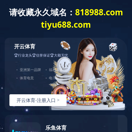
华体会网页版登录入口-华体会(中
华体会网页版登录入口-华体会
国)-华体会(中国)
国)-华体会(中国)
123
华体会网页
版登录入
口-华体会
中国节能产业网
>>
华体会网页版登录入口-华体会(中国)-华
(中国)-华体
会(中国)