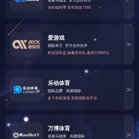
30%;上半年，全国风电上网电量约1200亿千瓦时，同比增……
神华旗下京津冀燃煤电厂全部实现“超低排放”
记者日前从神华集团获悉，神华历时3年，斥资23.5亿元对旗下京津冀燃煤
放”。其中，北京关停2台燃煤机组，装机量40万千瓦;天津改造6台燃煤机组，装
煤机组，装机量741万千瓦。 据神华方面介绍，改造的22台“超低排放”机组，
2686.13吨、氮氧化物15131.3吨。三项……
锦西石化：“老企业”降耗增效 带来亿元效益
近日，中石油举办了主题“追寻中国炼化企业的发展足迹”加油体验走进辽宁
后一站——中国石油锦西石化公司(以下称“锦西石化公司”)，共同见证了
的“老企业”。 助力辽宁绿色发展 锦西石化公司作为老企业，由于历史原
缺乏系统考虑等现状，一直被戴上“能耗大户”帽子。 从2013年开始，锦…