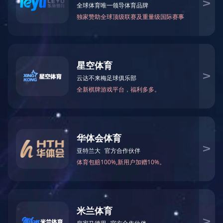
企业奖”，该奖项是对节能减排工作成绩突出的中央企业所设立的任期特别
任、积极推进节能减排的显著成效。 中国大唐始终将“提供清洁电力，点亮
减排投入力度，努力实现绿色转型，不断提高绿色生产、机组能效和超低排
全国碳排放权交易市场首期或纳入七千多家企业
7月26日，国家林业局副局长张永利在中国绿色碳汇基金会举办的全国首款
即将于2017年全面启动全国碳排放权交易市场，首期纳入的排控企业涉及11
手段，实现低碳绿色发展只是一种路径选择，他呼吁更多的行业和企业能加
了云南一家公司的太阳能制茶工艺的碳减排项目，该项目属于自愿减排的方
能源局：上半年弃风电量323亿千瓦时 甘肃弃风率高达4
能源局网站27日发布的2016年上半年风电并网运行情况显示，今年上半年，
增加148亿千瓦时;平均弃风率21%，同比上升6个百分点，其中，甘肃弃风
年上半年，全国风电新增并网容量774万千瓦，到6月底，累计并网容量达到