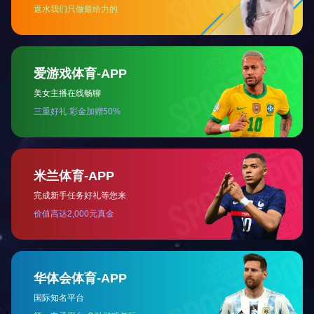
6月12日至18日为全国节能宣传周，其中，6月14日为全国低碳日，今年全
绿色发展”。 笔者日前从浙江省经济和信息化委员会了解到，“十二五”期间，浙
水平位居全国前列，全省共实现节能量4800万吨标煤以上。同时，浙江省
量的控制，提高清洁能源消费比重。 当前，浙江全社会都掀起了……
重庆“十二五”建成节能建筑超4亿平方米
近日，以“生态文明新时代，城市发展绿动力”为主题的第七届中国(重庆)
(以下简称城博会)在重庆举办。 在此间举行的“2016年重庆市绿色建筑与
会副主任吴波称，经过“十二五”的努力，重庆市累计建成节能建筑4.44亿平
与建筑节能工作累计形成年节能能力超过660万吨标准煤、减排二……
志能祥赢加速抢占京津冀节能服务市场
近日，志能祥赢公布的2015年年度报告显示，2015年度营业收入为3.16亿元
公司股东的净利润为7465.76万元，比去年同期增长12.16%。 公司主