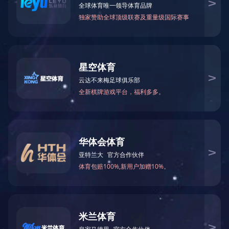
来源：中国节能产业网 时间：2018-9-29 21:40:5
近日，中巴经济走廊首个水电投资项目卡洛特水电站顺
优先实施项目进入全面施工阶段。图为在巴基斯坦旁遮普省
团有限公司承建的卡洛特水电站项目准备进行大江截流作业
分享到：
相关文章
没有相关文章