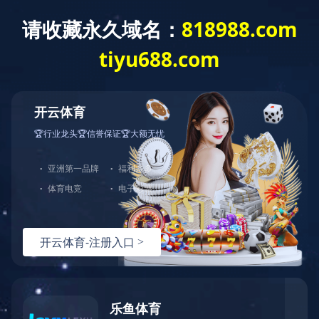
华体会网页版登录入口-华体会(中
华体会网页版登录入口-华体会
国)-华体会(中国)
国)-华体会(中国)
123
产业市场
中国节能产业网
>>
产业市场
>>
产业资本
>> 正文
中巴经济走廊首个水电项目