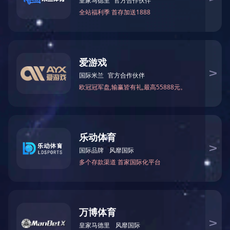
未来5年将新增机动车1亿多辆，汽车是城市空气污染物
近5年来，我国机动车保有量快速增长。2016年全国机动车
增长8.1%，其中新能源汽车保有量达101.4万辆。按汽车排放
国一标准占5.4%，国二标准占6.4%，国三标准占24.3%，国
占10.5%。据测算，未来5年还将新增机动车1亿多辆。
年报显示，2016年，全国机动车排放污染物初步核算为4
1.3%。其中，一氧化碳3419.3万吨，碳氢化合物422.0万吨，氮
万吨。
“汽车是城市空气污染物排放总量的主要贡献者，其排
80%，氮氧化物和颗粒物超过90%。”环保部大气环境管理司