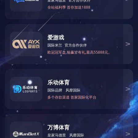
2.能源价格上涨对于企业有何影响？
中国能源网首席专家 韩晓平：
对一些和民生没关的完全市
可能唯一的办法就是减产。那么现在有一些企业已经开始
因为在这个时候适当减产，能够让资源更多流向我们最需
来我们都处在高增长的这种状态下，也需要稍微歇一歇了
企业，这一年都在全速运行，大量的高耗能产品的出口，
太大关系。
3.保能源供应，电价的市场化改革如何发挥作用？
这几天，有关煤炭增产保供的消息不断传来，同时，电价
在煤价高涨的背景下，改革能缓解“煤”“电”关系，促进发
4.启动电价的市场化改革，对缓解能源供应起到什么作用？
华北电力大学教授 张粒子：
启动电价的市场化改革，对于