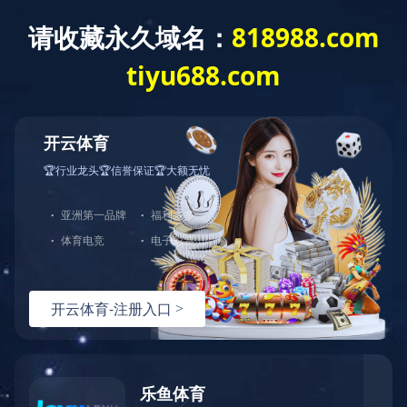
华体会网页版登录入口-华体会(中
华体会网页版登录入口-华体会
国)-华体会(中国)
国)-华体会(中国)
123
产业市场
节能产业网
>>
产业市场
>>
产业动向
>> 正文
关注能源“保供”：今年首先要保的是