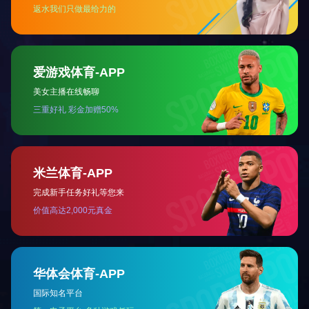
分享到：
相关文章
内蒙古：决不允许打着能源保供旗号破坏生态环境、回头
微信公众号
CESI
网站
客服
关于本站
会员
版权声明
最新
广告投放
资金
网站帮助
园区
联系我们
展会