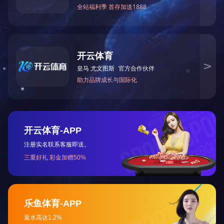
衡现状将得到改善，市民使用电动汽车充电将更加高效、便捷。
增长30%以上，碳排放将再减少约19万吨，促进重庆能源转
和。市民可按要求准备身份证、固定产权车位证明等资料，
App申请用电报装。
分享到：
相关文章
节能减碳大势之下新能源汽车动力电池迎加速发展
德系三强BBA全力备战电动化
创新高！ 一季度新能源汽车产销均破50万辆
财政部：完善新能源汽车购置补贴政策 支持充电基础设施