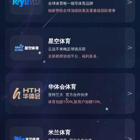
来源：汽车之家 时间：2021/4/28 21:47:37
用
日前，在2021年履责行动新闻发布会上，国网重庆市电力
充电桩
新增超过50%，将实现272个乡村供电所充电桩全覆
到改善，市民使用电动汽车充电将更加高效、便捷。
2021年作为“十四五”开局之年，国网重庆市电力公司
行动，进一步压减低压小微企业接电时间至10天以内；持续
明、更方便、更快捷，推行“阳光办电”新模式，打造“渝快办
电力营商环境贡献国网力量。
办电信息将更加公开透明。所有办电信息通过“渝快办”实
国网”App、营业厅等线上线下渠道，公开办电服务和工程
和市场自主选择权。2021年进一步压减小微企业接电时间至
供电方案自动生成、在线比选和现场答复。
2020年，该公司在全市推广低压小微企业办电“三零”
资），实现了办电2个环节，接电不超15天，外线接入零成本。