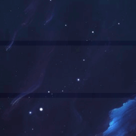
时间：2013/4/28 11:50:20
用手机浏览
拟推荐的第三批节能服务公司名单予以公示，第三批
其中北京16家，数量位居第一，其次是山西和湖南均为7
各5家；深圳4家；江西3家；天津、上海、河北、广
古各1家。
业和信息化部（节能与综合利用司）联系。第三批工
公示期限后应该会正式发布。
能服务公司推荐名单.pdf
2日
cn