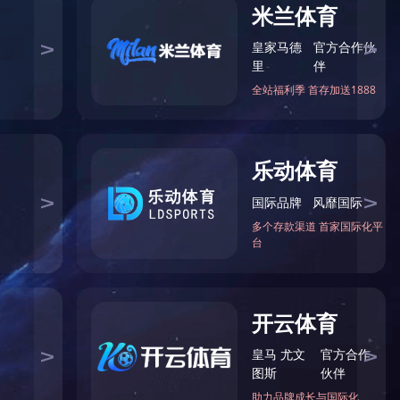
频道推荐
服务中心
会员服务
最新项目
资金服务
园区招商
展会合作
产品代理