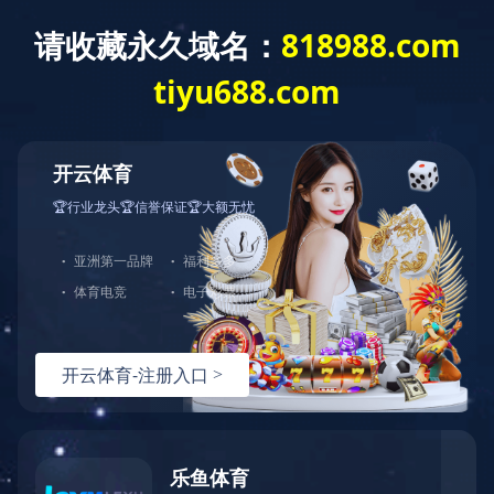
华体会网页版登录入口-华体会(中国)-华体会(中国)
|
合同能源管理（EPC——Energy Performance Contractin
投资方式允许客户用未来的节能收益为工厂和设备升级，以降低目前的运行
能服务。能源管理合同在实施节能项目的企业（用户）与节能服务公司之间
务、承诺型合同能源管理业务、能源费用托管型合同能源管理业务。