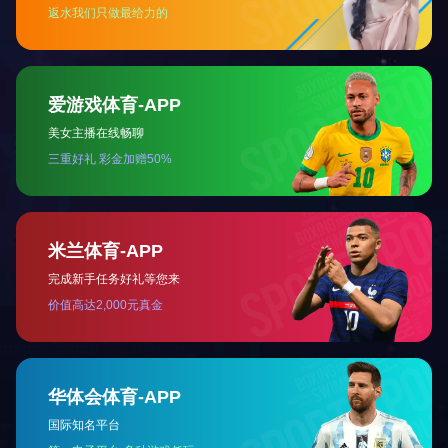
半以上，合同能源管理投资超过1500亿元。 1月13日中国节能服务产业2
委、财政部、工信部、住建部……
解决合同能源管理模式发展问题的政策建议
一、建立适应合同能源管理发展的多层次的融资体系 为有效解决节能服
地方政府从支持节能减排的资金中拿出部分资金成立相应级别的节能担保基
项目进行融资担保。二是建议各地将对合同……
共
44
个内容
华体会网页版登录入口-华体会(中国)-华体会(中国)
|
上一页
|
1
2
3
4
5
|
微信公众号
CESI
网站
客服
关于本站
会员