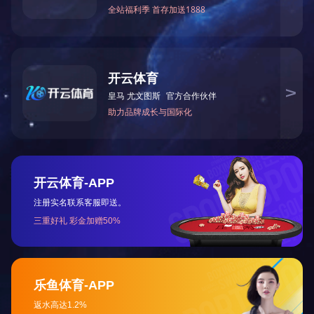
雨……
政策推动中国节能服务产业合同能源管理快速发展
中国节能产业网讯 “十一五”期间，我国节能服务产业快速发展，专业化
长、服务范围不断扩展、服务水平显著提高，节能服务公司已成为我国节能
天津首批合同能源管理项目节能审核机构出炉
中国节能产业网讯 日前，天津市政府为促进节能服务产业发展，加快推进
项目节能量审核工作，经过专家会议评审并结合天津市实际情况，天津市经
监督局联合发布文件，指定5家第三方专业节……
十二五中国节能产业合同能源管理投资超1500亿
中国节能产业网讯 专家称“十二五”期间，中国节能服务产业将实现总产值3